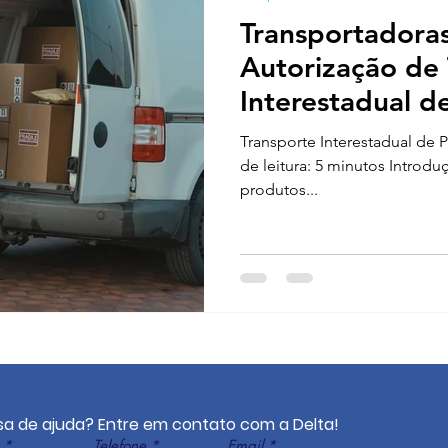
Transportadoras
Autorização de 
Interestadual d
do IBAMA
Transporte Interestadual de
de leitura: 5 minutos Introdução O transporte interestadual de
produtos...
sa de ajuda? Entre em contato com a Delta!
*
Telefone
*
Email
*