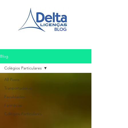
BLOG
Blog
Colégios Particulares
All Posts
Tranportadoras
Faculdades
Farmácias
Colégios Particulares